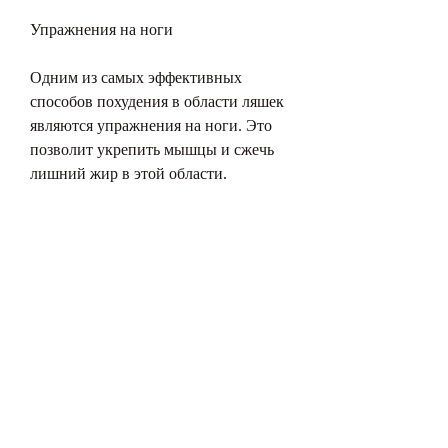
Упражнения на ноги
Одним из самых эффективных 
способов похудения в области ляшек 
являются упражнения на ноги. Это 
позволит укрепить мышцы и сжечь 
лишний жир в этой области.
Среди наиболее эффективных 
упражнений на ноги можно 
выделить приседания с гантелями, 
занятия на гребных тренажерах или 
кросс-тренажерах.
Массаж
Массаж также является эффективным 
способом похудения в области ляшек. 