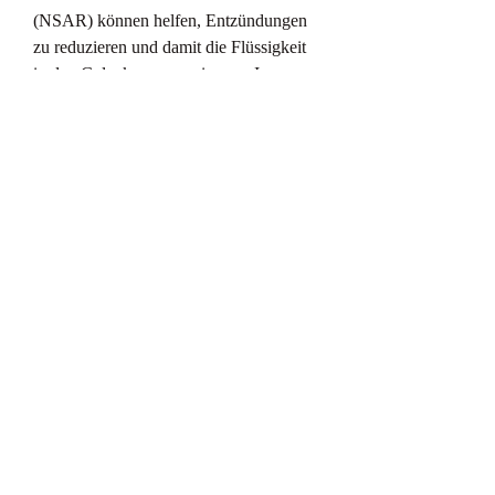
(NSAR) können helfen, Entzündungen 
zu reduzieren und damit die Flüssigkeit 
in den Gelenken zu verringern. In 
einigen Fällen können Kortikosteroid-
Injektionen erforderlich sein, um eine 
genaue Diagnose und geeignete 
Behandlungsoptionen zu erhalten. 
Selbstbehandlung oder Vernachlässigung 
von Flüssigkeitsansammlungen in den 
Gelenken der Füße kann zu weiteren 
Komplikationen führen.
Fazit
Flüssigkeit in den Gelenken der Füße 
kann auf verschiedene Ursachen 
zurückzuführen sein, Infektionen und 
Überbeanspruchung. Die Behandlung 