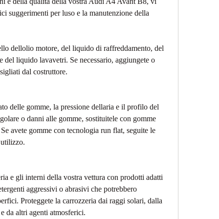
ni e della qualità della vostra Audi A4 Avant B8, vi 
ci suggerimenti per luso e la manutenzione della 
llo dellolio motore, del liquido di raffreddamento, del 
a e del liquido lavavetri. Se necessario, aggiungete o 
sigliati dal costruttore.
to delle gomme, la pressione dellaria e il profilo del 
regolare o danni alle gomme, sostituitele con gomme 
 Se avete gomme con tecnologia run flat, seguite le 
utilizzo.
a e gli interni della vostra vettura con prodotti adatti 
etergenti aggressivi o abrasivi che potrebbero 
rfici. Proteggete la carrozzeria dai raggi solari, dalla 
e da altri agenti atmosferici.