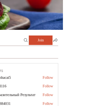
Join
rs
nhacai5
Follow
i5
al116
Follow
азительный Результат
Follow
884031
Follow