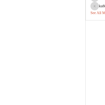
avu8840
ku8
ku88dec
See All 