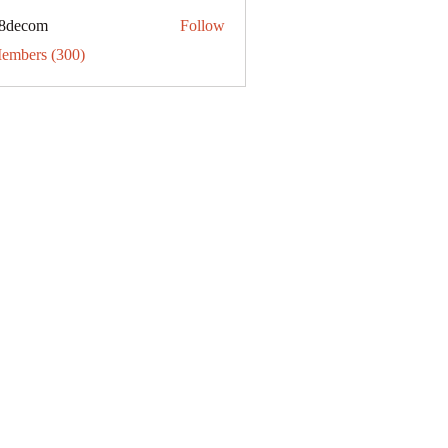
31
8decom
Follow
om
Members (300)