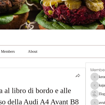
Members
About
Membe
keo
keonhaca
kaj
kajal116
al libro di bordo e alle 
Пор
’uso della Audi A4 Avant B8
avu