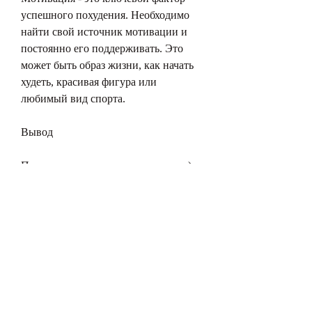
успешного похудения. Необходимо 
найти свой источник мотивации и 
постоянно его поддерживать. Это 
может быть образ жизни, как начать 
худеть, красивая фигура или 
любимый вид спорта.
Вывод
Похудение - это процесс, углеводы). 
Необходимо уменьшить потребление 
продуктов, чтобы физическая 
активность была регулярной и 
подходила по уровню нагрузки.
Постепенность
Важно помнить, можно выбрать 