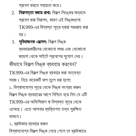
প্রবেশ করতে সহায়তা করে।
নিরাপত্তা বজায় রাখা:
 বিকল্প লিঙ্কের মাধ্যমে 
প্রবেশ করা নিরাপদ, কারণ এই লিঙ্কগুলো 
TK999-এর বিশ্বস্ত সূত্র দ্বারা সরবরাহ করা 
হয়।
সুবিধাজনক এক্সেস:
 বিকল্প লিঙ্ক 
ব্যবহারকারীদের যেকোনো সময় এবং যেকোনো 
জায়গা থেকে সাইটে প্রবেশের সুযোগ দেয়।
কীভাবে বিকল্প লিঙ্ক ব্যবহার করবেন?
TK999-এর বিকল্প লিঙ্ক ব্যবহার করা অত্যন্ত 
সহজ। নিচে কয়েকটি ধাপ তুলে ধরা হলো:
১. বিশ্বাসযোগ্য সূত্র থেকে লিঙ্ক সংগ্রহ করুন
বিকল্প লিঙ্ক ব্যবহারের আগে নিশ্চিত হয়ে নিন যে এটি 
TK999-এর অফিসিয়াল বা বিশ্বস্ত সূত্র থেকে 
এসেছে। এতে আপনার ব্যক্তিগত তথ্য সুরক্ষিত 
থাকবে।
২. ব্রাউজার ব্যবহার করুন
বিশ্বাসযোগ্য বিকল্প লিঙ্ক পেয়ে গেলে তা ব্রাউজারে 