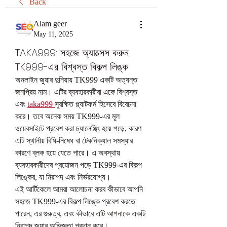
Back
Alam geer
May 11, 2025
TAKA999: সহজে অ্যাক্সেস করুন
TK999-এর বিশ্বস্ত বিকল্প লিঙ্ক
অনলাইন জুয়ার দুনিয়ায় TK999 একটি অত্যন্ত 
জনপ্রিয় নাম। এটির ব্যবহারকারীরা একে বিশ্বস্ত 
এবং 
taka999
সুরক্ষিত প্ল্যাটফর্ম হিসেবে বিবেচনা 
করে। তবে অনেক সময় TK999-এর মূল 
ওয়েবসাইটে প্রবেশ করা চ্যালেঞ্জিং হয়ে পড়ে, কারণ 
এটি স্থানীয় বিধি-নিষেধ বা টেকনিক্যাল সমস্যার 
কারণে ব্লক হয়ে যেতে পারে। এ অবস্থায় 
ব্যবহারকারীদের প্রয়োজন পড়ে TK999-এর বিকল্প 
লিঙ্কের, যা নিরাপদ এবং নির্ভরযোগ্য।
এই আর্টিকেলে আমরা আলোচনা করব কীভাবে আপনি 
সহজে TK999-এর বিকল্প লিঙ্কে প্রবেশ করতে 
পারেন, এর গুরুত্ব, এবং কীভাবে এটি আপনাকে একটি 
নিরাপদ জুয়ার অভিজ্ঞতা প্রদান করে।