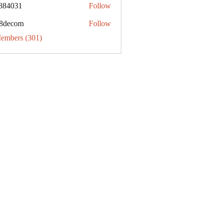
884031
Follow
31
8decom
Follow
om
Members (301)