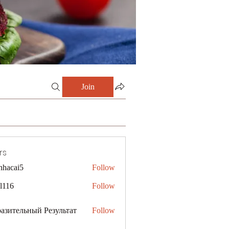
Join
rs
nhacai5
Follow
i5
al116
Follow
азительный Результат
Follow