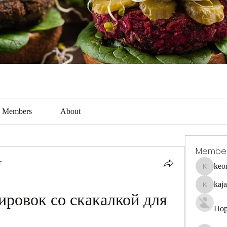
Members
About
Membe
т
keo
keonhaca
kaj
kajal116
ровок со скакалкой для 
Пор