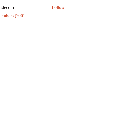
31
8decom
Follow
om
Members (300)