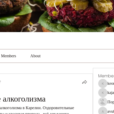
Members
About
Membe
т
keo
keonhaca
kaj
kajal116
 алкоголизма
Пор
алкоголизма в Карелии. Оздоровительные 
avu
 и красивая природа - всё для вашего 