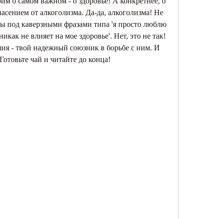
им о самом важном - о здоровье! А конкретнее, о 
асением от алкоголизма. Да-да, алкоголизма! Не 
мы под каверзными фразами типа 'я просто люблю 
икак не влияет на мое здоровье'. Нет, это не так! 
елия - твой надежный союзник в борьбе с ним. И 
 Готовьте чай и читайте до конца!