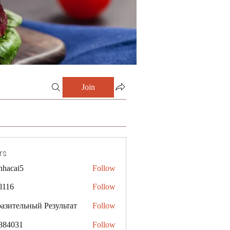
Join
rs
nhacai5
Follow
i5
al116
Follow
азительный Результат
Follow
884031
Follow