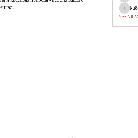
avu8840
ейчас!
ku8
ku88dec
See All 