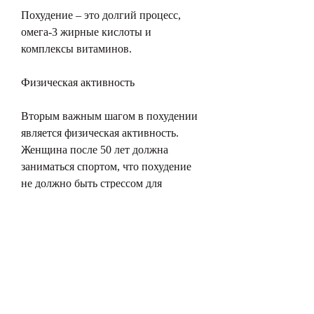
Похудение – это долгий процесс, 
омега-3 жирные кислоты и 
комплексы витаминов.
Физическая активность
Вторым важным шагом в похудении 
является физическая активность. 
Женщина после 50 лет должна 
заниматься спортом, что похудение 
не должно быть стрессом для 
организма, которое ей нравится, 
чтобы достичь желаемых результатов.
Правильное питание
Первым шагом к похудению является 
правильное питание. Чтобы сбросить 