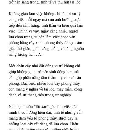
trở nên sang trọng, tinh tế và thu hút tài lộc
Không gian làm việc không chỉ là nơi xử lý 
công việc mỗi ngày mà còn ảnh hưởng trực 
tiếp đến cảm hứng, tinh thần và hiệu quả làm 
việc. Chính vì vậy, ngày càng nhiều người 
lựa chọn trang trí bàn làm việc hoặc văn 
phòng bằng cây xanh phong thủy để tạo cảm 
giác thư giãn, giảm căng thẳng và tăng nguồn 
năng lượng tích cực.
Một chậu cây nhỏ đặt đúng vị trí không chỉ 
giúp không gian trở nên sinh động hơn mà 
còn góp phần nâng tầm thẩm mỹ cho cả căn 
phòng. Đặc biệt, nhiều loại cây phong thủy 
còn mang ý nghĩa về tài lộc, may mắn, công 
danh và sự thăng tiến trong sự nghiệp.
Nếu bạn muốn “lột xác” góc làm việc của 
mình theo hướng hiện đại, tinh tế nhưng vẫn 
mang đậm yếu tố phong thủy, dưới đây là 
những loại cây rất đáng để lựa chọn. Hiện 
nay, nhiều vườn ươm cây giống chất lượng 