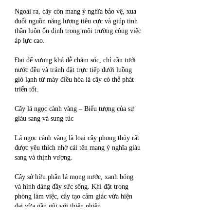
Ngoài ra, cây còn mang ý nghĩa bảo vệ, xua 
đuổi nguồn năng lượng tiêu cực và giúp tinh 
thần luôn ổn định trong môi trường công việc 
áp lực cao.
Đại đế vương khá dễ chăm sóc, chỉ cần tưới 
nước đều và tránh đặt trực tiếp dưới luồng 
gió lạnh từ máy điều hòa là cây có thể phát 
triển tốt.
Cây lá ngọc cành vàng – Biểu tượng của sự 
giàu sang và sung túc
Lá ngọc cành vàng là loại cây phong thủy rất 
được yêu thích nhờ cái tên mang ý nghĩa giàu 
sang và thịnh vượng.
Cây sở hữu phần lá mọng nước, xanh bóng 
và hình dáng đầy sức sống. Khi đặt trong 
phòng làm việc, cây tạo cảm giác vừa hiện 
đại vừa gần gũi với thiên nhiên.