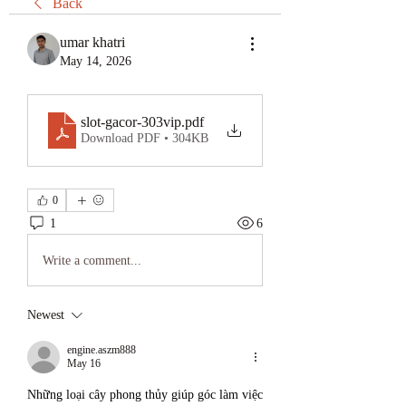
Back
umar khatri
May 14, 2026
slot-gacor-303vip
.pdf
Download PDF • 304KB
0
1
6
Write a comment...
Newest
engine.aszm888
May 16
Những loại cây phong thủy giúp góc làm việc 