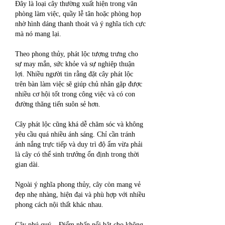
Đây là loại cây thường xuất hiện trong văn 
phòng làm việc, quầy lễ tân hoặc phòng họp 
nhờ hình dáng thanh thoát và ý nghĩa tích cực 
mà nó mang lại.
Theo phong thủy, phát lộc tượng trưng cho 
sự may mắn, sức khỏe và sự nghiệp thuận 
lợi. Nhiều người tin rằng đặt cây phát lộc 
trên bàn làm việc sẽ giúp chủ nhân gặp được 
nhiều cơ hội tốt trong công việc và có con 
đường thăng tiến suôn sẻ hơn.
Cây phát lộc cũng khá dễ chăm sóc và không 
yêu cầu quá nhiều ánh sáng. Chỉ cần tránh 
ánh nắng trực tiếp và duy trì độ ẩm vừa phải 
là cây có thể sinh trưởng ổn định trong thời 
gian dài.
Ngoài ý nghĩa phong thủy, cây còn mang vẻ 
đẹp nhẹ nhàng, hiện đại và phù hợp với nhiều 
phong cách nội thất khác nhau.
Cây phú quý – Điểm nhấn nổi bật cho không 