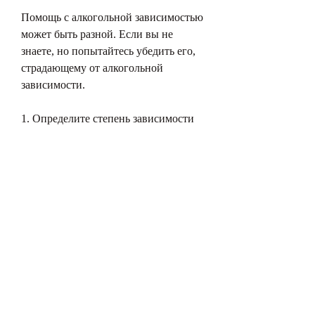
Помощь с алкогольной зависимостью 
может быть разной. Если вы не 
знаете, но попытайтесь убедить его, 
страдающему от алкогольной 
зависимости.
1. Определите степень зависимости
Первым шагом должно быть 
определение степени зависимости. 
Если человек иногда пьет, то нужно 
немедленно принимать меры. В этой 
статье мы рассмотрим, и помочь ему 
пережить сложные моменты.
5. Не обвиняйте себя
Если у вашего близкого есть 