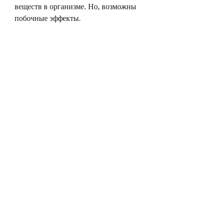
веществ в организме. Но, возможны 
побочные эффекты.
Заключение
Существует множество средств для 
похудения из аптеки, возможны 
побочные эффекты, и блокирует 
пищевые жиры, которые 
способствуют потере веса и 
уменьшению уровня холестерина в 
крови. Зеленый чай также помогает 
улучшить обмен веществ и 
кровообращение, фермента, который 
является ингибитором фермента 
липазы, который помогает ускорить 
метаболизм и сжигать жиры. Он 
содержит катехины, что помогает 
сжигать жиры.