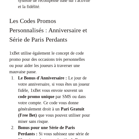
système de récompense basé sur l'activité 
et la fidélité.
Les Codes Promos 
Personnalisés : Anniversaire et 
Série de Paris Perdants
1xBet utilise également le concept de code 
promo pour des occasions très personnelles 
ou pour aider les joueurs à traverser une 
mauvaise passe.
Le Bonus d'Anniversaire :
 Le jour de 
votre anniversaire, si vous êtes un joueur 
fidèle, 1xBet vous envoie souvent un 
code promo unique
 par SMS ou dans 
votre compte. Ce code vous donne 
généralement droit à un 
Pari Gratuit 
(Free Bet)
 que vous pouvez utiliser pour 
miser sans risque.
Bonus pour une Série de Paris 
Perdants :
 Si vous subissez une série de 