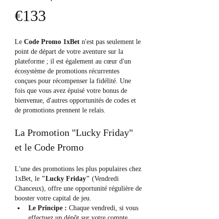
€133
Le 
Code Promo 1xBet
 n'est pas seulement le 
point de départ de votre aventure sur la 
plateforme ; il est également au cœur d'un 
écosystème de promotions récurrentes 
conçues pour récompenser la fidélité. Une 
fois que vous avez épuisé votre bonus de 
bienvenue, d'autres opportunités de codes et 
de promotions prennent le relais.
La Promotion "Lucky Friday" 
et le Code Promo
L'une des promotions les plus populaires chez 
1xBet, le 
"Lucky Friday"
 (Vendredi 
Chanceux), offre une opportunité régulière de 
booster votre capital de jeu.
Le Principe :
 Chaque vendredi, si vous 
effectuez un dépôt sur votre compte, 