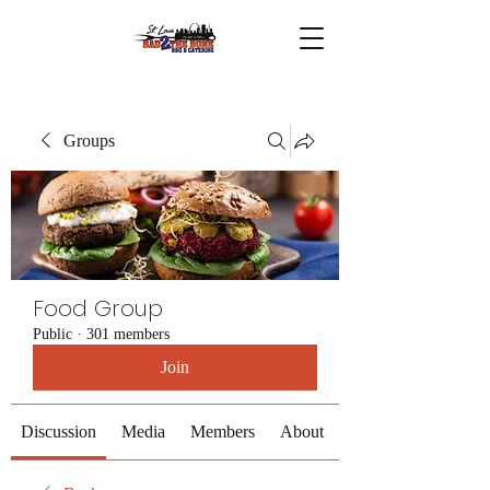
Groups
Food Group
Public
·
301 members
Join
Discussion
Media
Members
About