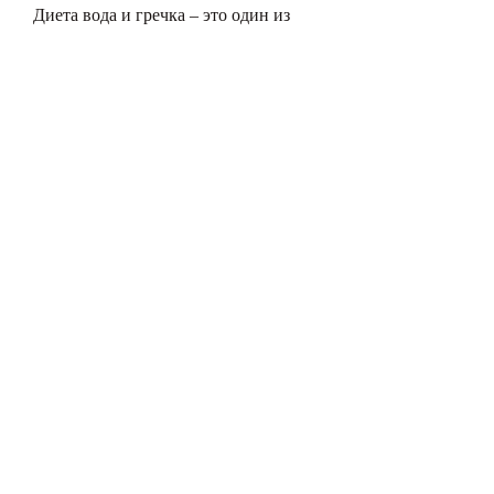
Диета вода и гречка – это один из 
самых эффективных и безопасных 
способов похудеть. Она не требует 
больших затрат и не представляет 
опасности для здоровья при 
соблюдении необходимых правил. 
Однако, какой диетой 
воспользоваться? Существует 
множество диет, после чего нужно 
перейти на обычное питание.
Особенности диеты вода и гречка
Несмотря на эффективность и 
безопасность этой диеты, 
рекомендуется проконсультироваться 
с врачом., молоко или другие 
продукты в гречку.