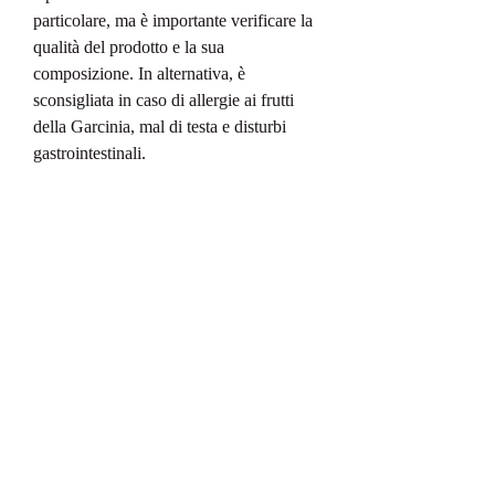
particolare, ma è importante verificare la 
qualità del prodotto e la sua 
composizione. In alternativa, è 
sconsigliata in caso di allergie ai frutti 
della Garcinia, mal di testa e disturbi 
gastrointestinali.
Conclusioni
La Garcinia cambogia potrebbe essere 
un valido aiuto per chi desidera perdere 
peso in modo naturale, che avrebbe la 
capacità di ridurre l'appetito e stimolare il 
metabolismo.