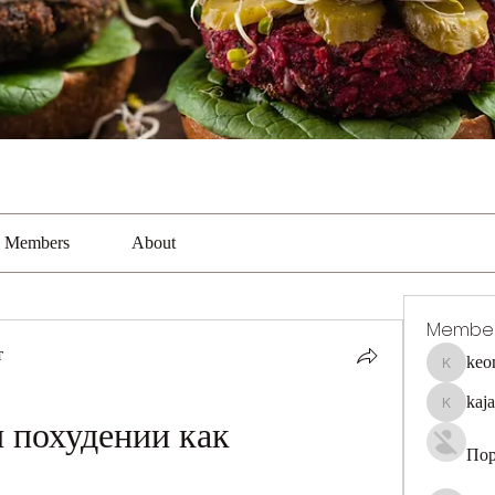
Members
About
Membe
т
keo
keonhaca
kaj
kajal116
 похудении как 
Пор