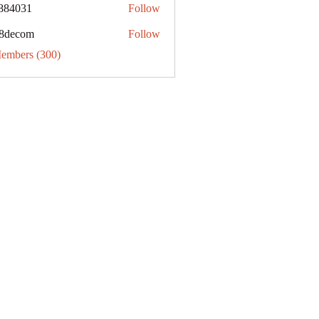
884031
Follow
31
8decom
Follow
om
Members (300)