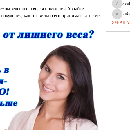
avu
avu8840
мом зеленого чая для похудения. Узнайте, 
ku8
 похудения, как правильно его принимать и какие 
ku88dec
See All 