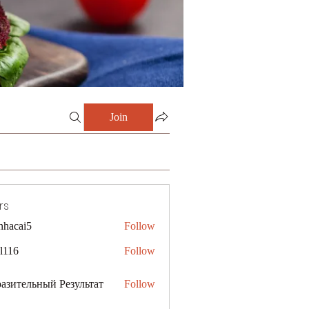
Join
rs
nhacai5
Follow
i5
al116
Follow
азительный Результат
Follow