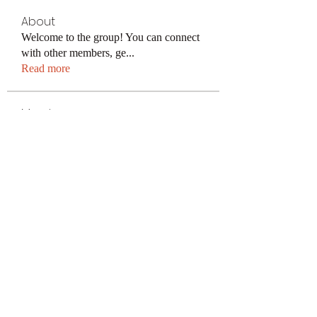
About
Welcome to the group! You can connect
with other members, ge
...
Read more
Members
keonhacai5
Follow
keonhacai5
kajal116
Follow
kajal116
Поразительный Результат
Follow
avu884031
Follow
avu884031
ku88decom
Follow
ku88decom
See All Members (300)