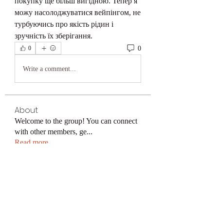
покупку ще більш вигідною. Тепер я 
можу насолоджуватися вейпінгом, не 
турбуючись про якість рідин і 
зручність їх зберігання.
0
0
Write a comment...
About
Welcome to the group! You can connect
with other members, ge
...
Read more
Members
keonhacai5
Follow
keonhacai5
kajal116
Follow
kajal116